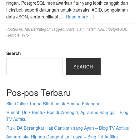
ringan, PostgreSQL menawarkan fitur yang lebih canggih dan
fleksibel, seperti dukungan untuk transaksi ACID, pengolahan
data JSON, serta replikasi …
[Read more…]
Posted in:
Tak Berkategori
Tagged:
Cara
,
Dan
,
install
,
NAT
,
PostgreSQL
,
Remote
,
VPS
Search
SEARCH
Pos-pos Terbaru
Slot Online Tanpa Ribet untuk Semua Kalangan
Rumah Unik Bentuk Bus di Wonogiri, Agramas Bangga – Blog
TV Aoftiku
Rizki DA Berangkat Haji Gantikan sang Ayah – Blog TV Aoftiku
Asmaraloka Hiphop Dangdut La Tasya – Blog TV Aoftiku