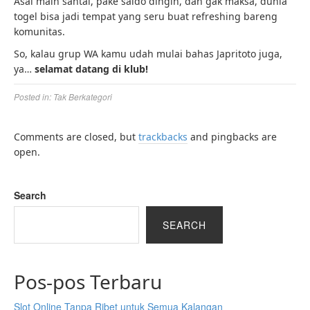
Asal main santai, pake saldo dingin, dan gak maksa, dunia
togel bisa jadi tempat yang seru buat refreshing bareng
komunitas.
So, kalau grup WA kamu udah mulai bahas Japritoto juga,
ya…
selamat datang di klub!
Posted in:
Tak Berkategori
Comments are closed, but
trackbacks
and pingbacks are
open.
Search
SEARCH
Pos-pos Terbaru
Slot Online Tanpa Ribet untuk Semua Kalangan