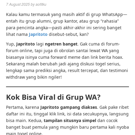
7 August 2025
by
aofitku
Kalau kamu termasuk yang masih aktif di grup WhatsApp—
entah itu grup alumni, grup kantor, atau grup “rahasia”
para pencinta angka—pasti akhir-akhir ini sering banget
lihat nama
Japritoto
disebut-sebut, kan?
Yup,
Japritoto
lagi
ngetren banget
. Gak cuma di forum-
forum online, tapi juga di obrolan santai lewat WA yang
biasanya isinya cuma forward meme dan link berita hoax.
Sekarang malah berubah jadi ajang diskusi togel serius,
lengkap sama prediksi angka, result tercepat, dan testimoni
withdraw yang bikin ngiler!
Kok Bisa Viral di Grup WA?
Pertama, karena
Japritoto gampang diakses
. Gak pake ribet
daftar ini itu, tinggal klik link, isi data secukupnya, langsung
bisa main. Kedua,
tampilan situsnya simpel
dan cocok
banget buat pemula yang mungkin baru pertama kali nyoba
main togel online.