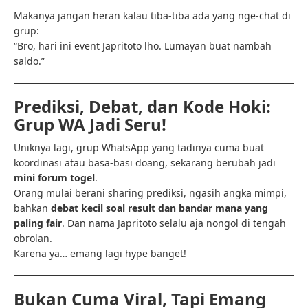
Makanya jangan heran kalau tiba-tiba ada yang nge-chat di
grup:
“Bro, hari ini event Japritoto lho. Lumayan buat nambah
saldo.”
Prediksi, Debat, dan Kode Hoki:
Grup WA Jadi Seru!
Uniknya lagi, grup WhatsApp yang tadinya cuma buat
koordinasi atau basa-basi doang, sekarang berubah jadi
mini forum togel
.
Orang mulai berani sharing prediksi, ngasih angka mimpi,
bahkan
debat kecil soal result dan bandar mana yang
paling fair
. Dan nama Japritoto selalu aja nongol di tengah
obrolan.
Karena ya… emang lagi hype banget!
Bukan Cuma Viral, Tapi Emang