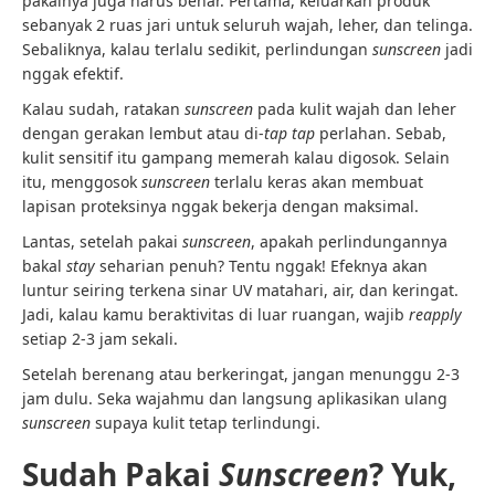
pakainya juga harus benar. Pertama, keluarkan produk
sebanyak 2 ruas jari untuk seluruh wajah, leher, dan telinga.
Sebaliknya, kalau terlalu sedikit, perlindungan
sunscreen
jadi
nggak efektif.
Kalau sudah, ratakan
sunscreen
pada kulit wajah dan leher
dengan gerakan lembut atau di-
tap tap
perlahan. Sebab,
kulit sensitif itu gampang memerah kalau digosok. Selain
itu, menggosok
sunscreen
terlalu keras akan membuat
lapisan proteksinya nggak bekerja dengan maksimal.
Lantas, setelah pakai
sunscreen
, apakah perlindungannya
bakal
stay
seharian penuh? Tentu nggak! Efeknya akan
luntur seiring terkena sinar UV matahari, air, dan keringat.
Jadi, kalau kamu beraktivitas di luar ruangan, wajib
reapply
setiap 2-3 jam sekali.
Setelah berenang atau berkeringat, jangan menunggu 2-3
jam dulu. Seka wajahmu dan langsung aplikasikan ulang
sunscreen
supaya kulit tetap terlindungi.
Sudah Pakai
Sunscreen
? Yuk,