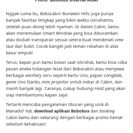
Nggak cuma itu, Bobocabin Bunaken Hills juga punya
banyak fasilitas lengkap yang bikin waktu istirahatmu
setelah puas
diving
lebih nyaman. Di dalam Cabin, kamu
akan menemukan Smart Window yang bisa diburamkan
atau diubah transparan sesuai selera buat menikmati
view
laut dan bukit. Cocok banget jadi teman rebahan di atas
kasur empuk!
Terus, kapan pun kamu bosan saat istirahat, kamu bisa coba
pesan aneka hidangan lezat dari Bobocabin atau menyewa
berbagai
ancillary
seru seperti kartu Uno, papan congklak,
game
Uno Stacko,
mini projector
untuk nobar di Cabin, dan
masih banyak lagi. Caranya, cukup hubungi Host yang akan
siap membantumu kapan saja!
Tertarik mencoba pengalaman liburan yang unik di
Manado?
Yuk,
download
aplikasi Bobobox
dan
booking
Cabin kamu dari sekarang dengan berbagai promo hemat
sebelum kehabisan!