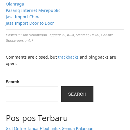
Olahraga
Pasang Internet Myrepublic
Jasa Import China
Jasa Import Door to Door
Posted in:
Tak Berkategori
Tagged:
Ini
,
Kulit
,
Manfaat
,
Pakai
,
Sensitif
,
Sunscreen
,
untuk
Comments are closed, but
trackbacks
and pingbacks are
open.
Search
SEARCH
Pos-pos Terbaru
Slot Online Tanpa Ribet untuk Semua Kalangan