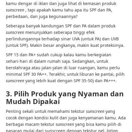
kamu dengar di iklan dan juga lihat di kemasan produk
sunscreen
, tapi apakah kamu tahu apa itu SPF dan PA,
perbedaan, dan juga kegunaannya?
Seberapa banyak kandungan SPF dan PA dalam produk
sunscreen
menunjukkan seberapa tinggi efek
perlindungannya terhadap sinar UVA (untuk PA) dan UVB
(untuk SPF). Makin besar angkanya, makin kuat proteksinya.
SPF 15 dan PA+ sudah cukup kalau kamu berkegiatan
sehari-hari di dalam rumah saja. Sedangkan, untuk
berolahraga atau jalan-jalan di luar ruangan, kamu perlu
minimal SPF 30 PA++. Terakhir, untuk liburan ke pantai, pilih
sunscreen
yang lebih kuat dengan SPF 35-50) dan PA+++.
3. Pilih Produk yang Nyaman dan
Mudah Dipakai
Penting sekali untuk memahami tekstur
sunscreen
yang
cocok dengan kondisi kulit dan juga kenyamanan kamu. Ada
berbagai macam tekstur
sunscreen
yang bisa kamu pilih di
pasaran mulai dari sunscreen dengan tekstur gel,
lotion
,