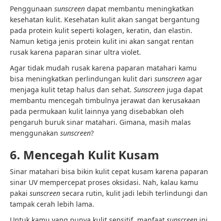
Penggunaan
sunscreen
dapat membantu meningkatkan
kesehatan kulit. Kesehatan kulit akan sangat bergantung
pada protein kulit seperti kolagen, keratin, dan elastin.
Namun ketiga jenis protein kulit ini akan sangat rentan
rusak karena paparan sinar ultra violet.
Agar tidak mudah rusak karena paparan
matahari
kamu
bisa meningkatkan perlindungan kulit dari
sunscreen
agar
menjaga kulit tetap halus dan sehat.
Sunscreen
juga dapat
membantu mencegah timbulnya jerawat dan kerusakaan
pada permukaan kulit lainnya yang disebabkan oleh
pengaruh buruk sinar matahari. Gimana, masih malas
menggunakan
sunscreen
?
6. Mencegah Kulit Kusam
Sinar matahari bisa bikin kulit cepat kusam karena paparan
sinar UV mempercepat proses oksidasi. Nah, kalau kamu
pakai
sunscreen
secara rutin, kulit jadi lebih terlindungi dan
tampak cerah lebih lama.
Untuk kamu yang punya kulit sensitif, manfaat
sunscreen
ini