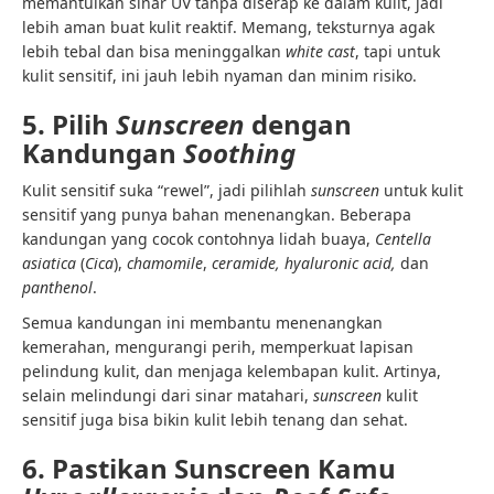
memantulkan sinar UV tanpa diserap ke dalam kulit, jadi
lebih aman buat kulit reaktif. Memang, teksturnya agak
lebih tebal dan bisa meninggalkan
white cast
, tapi untuk
kulit sensitif, ini jauh lebih nyaman dan minim risiko.
5. Pilih
Sunscreen
dengan
Kandungan
Soothing
Kulit sensitif suka “rewel”, jadi pilihlah
sunscreen
untuk kulit
sensitif yang punya bahan menenangkan. Beberapa
kandungan yang cocok contohnya
lidah buaya,
Centella
asiatica
(
Cica
),
chamomile
,
ceramide, hyaluronic acid,
dan
panthenol
.
Semua kandungan ini membantu menenangkan
kemerahan, mengurangi perih, memperkuat lapisan
pelindung kulit, dan menjaga kelembapan kulit. Artinya,
selain melindungi dari sinar matahari,
sunscreen
kulit
sensitif juga bisa bikin kulit lebih tenang dan sehat.
6. Pastikan Sunscreen Kamu