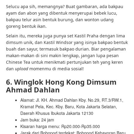
Selucu apa sih, memangnya? Buat gambaran, ada bakpau
ayam dan abon yang dibentuk menyerupai bebek lucu,
bakpau telur asin bentuk burung, dan wonton udang
goreng bentuk ikan.
Selain itu, mereka juga punya set Kastil Praha dengan lima
dimsum unik, dan Kastil Windsor yang isinya bakpao bentuk
buah dan sayur, termasuk bakpao durian. Biar pengalaman
makan-makan di sini makin lengkap, jangan lupa pesan
Chinese Tea untuk menikmati pertunjukan teh yang keren
dan
upload
momenmu di media sosial!
6. Winglok Hong Kong Dimsum
Ahmad Dahlan
Alamat: Jl. KH. Ahmad Dahlan Kby. No.29, RT.3/RW.1,
Kramat Pela, Kec. Kby. Baru, Kota Jakarta Selatan,
Daerah Khusus Ibukota Jakarta 12130
Jam buka: 24 jam
Kisaran harga menu: Rp20.000-Rp35.000
Jarak dari Bobopod terdekat: Bobopod Kebayoran Baru