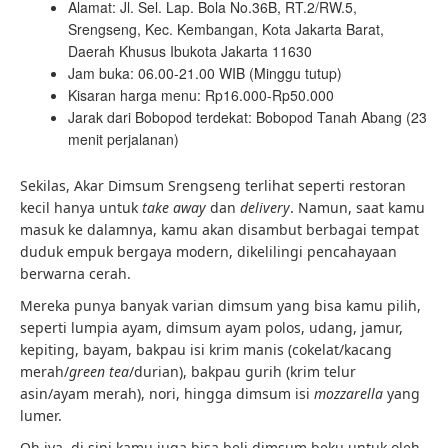
Alamat: Jl. Sel. Lap. Bola No.36B, RT.2/RW.5,
Srengseng, Kec. Kembangan, Kota Jakarta Barat,
Daerah Khusus Ibukota Jakarta 11630
Jam buka: 06.00-21.00 WIB (Minggu tutup)
Kisaran harga menu: Rp16.000-Rp50.000
Jarak dari Bobopod terdekat: Bobopod Tanah Abang (23
menit perjalanan)
Sekilas, Akar Dimsum Srengseng terlihat seperti restoran
kecil hanya untuk
take away
dan
delivery
. Namun, saat kamu
masuk ke dalamnya, kamu akan disambut berbagai tempat
duduk empuk bergaya modern, dikelilingi pencahayaan
berwarna cerah.
Mereka punya banyak varian dimsum yang bisa kamu pilih,
seperti lumpia ayam, dimsum ayam polos, udang, jamur,
kepiting, bayam, bakpau isi krim manis (cokelat/kacang
merah/
green tea
/durian), bakpau gurih (krim telur
asin/ayam merah), nori, hingga dimsum isi
mozzarella
yang
lumer.
Oh iya, di sini kamu juga bisa beli dimsum beku untuk oleh-