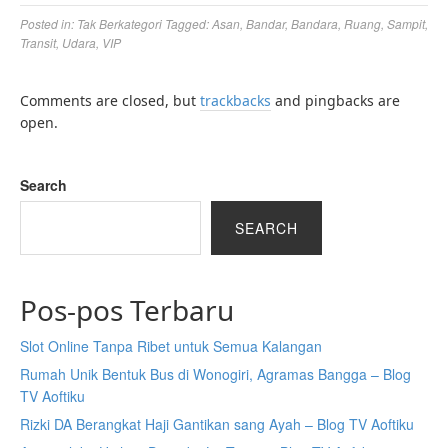
Posted in:
Tak Berkategori
Tagged:
Asan
,
Bandar
,
Bandara
,
Ruang
,
Sampit
,
Transit
,
Udara
,
VIP
Comments are closed, but
trackbacks
and pingbacks are
open.
Search
SEARCH
Pos-pos Terbaru
Slot Online Tanpa Ribet untuk Semua Kalangan
Rumah Unik Bentuk Bus di Wonogiri, Agramas Bangga – Blog
TV Aoftiku
Rizki DA Berangkat Haji Gantikan sang Ayah – Blog TV Aoftiku