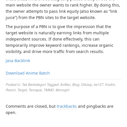
main website the owner wants to rank higher. By doing this,
the owner attempts to pass link equity (also known as “link
juice”) from the PBN sites to the target website.
The purpose of a PBN is to give the impression that the
target website is naturally earning links from multiple
independent sources. If done effectively, this can
temporarily improve keyword rankings, increase organic
visibility, and drive more traffic from search results.
Jasa Backlink
Download Anime Batch
Posted in:
Tak Berkategori
Tagged:
Aoftiku
,
Blog
,
Ditutup
,
ke127
,
Kodim
,
Resmi
,
Target
,
Tercapai
,
TMMD
,
Wonogiri
Comments are closed, but
trackbacks
and pingbacks are
open.