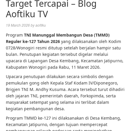
Target Tercapai – Blog
Aoftiku TV
19 March 2026
by
aofitku
Program
TNI Manunggal Membangun Desa (TMMD)
Reguler ke-127 Tahun 2026
yang dilaksanakan oleh Kodim
0728/Wonogiri resmi ditutup setelah berjalan hampir satu
bulan. Penutupan kegiatan tersebut digelar melalui
upacara di Lapangan Desa Kembang, Kecamatan Jatipurno,
Kabupaten Wonogiri pada Rabu, 11 Maret 2026.
Upacara penutupan dilakukan secara simbolis dengan
pemukulan gong oleh Kepala Staf Kodam IV/Diponegoro,
Brigjen TNI M. Andhy Kusuma. Acara tersebut turut dihadiri
oleh jajaran TNI, pemerintah daerah, Forkopimda, serta
masyarakat setempat yang selama ini terlibat dalam
kegiatan pembangunan desa.
Program TMMD ke-127 ini dilaksanakan di Desa Kembang,
Kecamatan Jatipurno, dengan tujuan mempercepat
pembangunan wilayah pedesaan serta meningkatkan