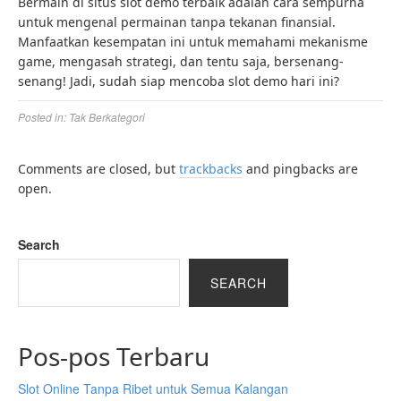
Bermain di situs slot demo terbaik adalah cara sempurna
untuk mengenal permainan tanpa tekanan finansial.
Manfaatkan kesempatan ini untuk memahami mekanisme
game, mengasah strategi, dan tentu saja, bersenang-
senang! Jadi, sudah siap mencoba slot demo hari ini?
Posted in:
Tak Berkategori
Comments are closed, but
trackbacks
and pingbacks are
open.
Search
SEARCH
Pos-pos Terbaru
Slot Online Tanpa Ribet untuk Semua Kalangan