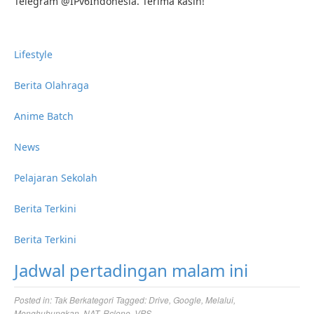
Telegram @IPv6Indonesia. Terima kasih!
Lifestyle
Berita Olahraga
Anime Batch
News
Pelajaran Sekolah
Berita Terkini
Berita Terkini
Jadwal pertadingan malam ini
Posted in:
Tak Berkategori
Tagged:
Drive
,
Google
,
Melalui
,
Menghubungkan
,
NAT
,
Rclone
,
VPS