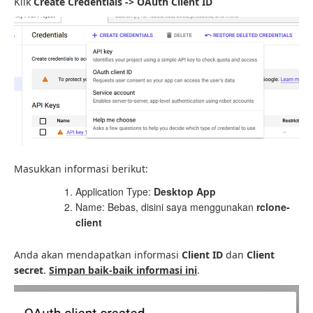
Klik
Create Credentials -> OAuth Client ID
Masukkan informasi berikut:
Application Type:
Desktop App
Name: Bebas, disini saya menggunakan
rclone-
client
Anda akan mendapatkan informasi
Client ID
dan
Client
secret
.
Simpan baik-baik informasi ini
.