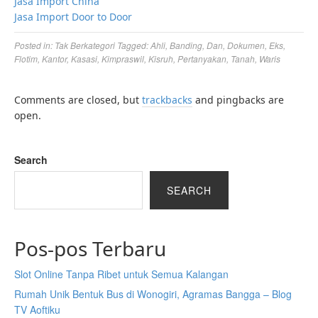
Jasa Import China
Jasa Import Door to Door
Posted in:
Tak Berkategori
Tagged:
Ahli
,
Banding
,
Dan
,
Dokumen
,
Eks
,
Flotim
,
Kantor
,
Kasasi
,
Kimpraswil
,
Kisruh
,
Pertanyakan
,
Tanah
,
Waris
Comments are closed, but
trackbacks
and pingbacks are
open.
Search
SEARCH
Pos-pos Terbaru
Slot Online Tanpa Ribet untuk Semua Kalangan
Rumah Unik Bentuk Bus di Wonogiri, Agramas Bangga – Blog
TV Aoftiku