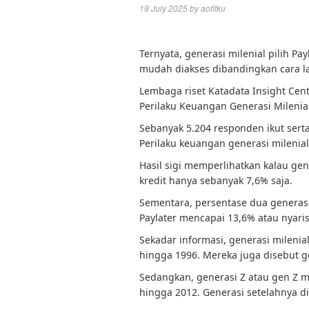
19 July 2025
by
aofitku
Ternyata, generasi milenial pilih P
mudah diakses dibandingkan cara l
Lembaga riset Katadata Insight Cente
Perilaku Keuangan Generasi Milenia
Sebanyak 5.204 responden ikut serta
Perilaku keuangan generasi milenia
Hasil sigi memperlihatkan kalau ge
kredit hanya sebanyak 7,6% saja.
Sementara, persentase dua generas
Paylater mencapai 13,6% atau nyaris
Sekadar informasi, generasi mileni
hingga 1996. Mereka juga disebut g
Sedangkan, generasi Z atau gen Z 
hingga 2012. Generasi setelahnya d