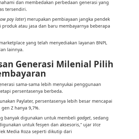
mahami dan membedakan perbedaan generasi yang
as tersendiri.
ow pay later
) merupakan pembiayaan jangka pendek
 produk atau jasa dan baru membayarnya beberapa
k, marketplace yang telah menyediakan layanan BNPL
dan lainnya.
an Generasi Milenial Pilih
Pembayaran
 generasi sama-sama lebih menyukai penggunaan
 tetapi persentasenya berbeda.
nakan Paylater, persentasenya lebih besar mencapai
e gen Z hanya 9,7%.
aling banyak digunakan untuk membeli
gadget
, sedang
digunakan untuk fesyen dan aksesoris,” ujar
Vice
ek Media Roza seperti dikutip dari