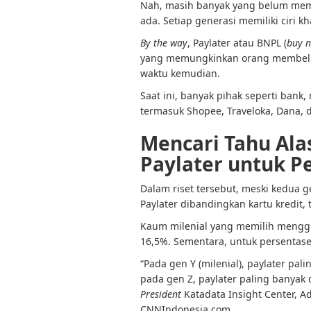
Nah, masih banyak yang belum me
ada. Setiap generasi memiliki ciri kh
By the way
, Paylater atau BNPL (
buy n
yang memungkinkan orang membeli
waktu kemudian.
Saat ini, banyak pihak seperti ban
termasuk Shopee, Traveloka, Dana, 
Mencari Tahu Alas
Paylater untuk 
Dalam riset tersebut, meski kedua
Paylater dibandingkan kartu kredit,
Kaum milenial yang memilih menggu
16,5%. Sementara, untuk persentas
“Pada gen Y (milenial), paylater p
pada gen Z, paylater paling banyak 
President
Katadata Insight Center, Ad
CNNIndonesia.com.