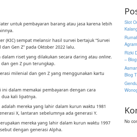
Po
Slot 
aylater untuk pembayaran barang atau jasa karena lebih
Kalan
ainnya.
Rumah
r (KIC) sempat melansir hasil survei bertajuk “Survei
Agram
l dan Gen Z” pada Oktober 2022 lalu.
Rizki 
 dalam riset yang dilakukan secara daring atau
online
.
– Blog
l dan gen Z pun terungkap.
Asmar
nerasi milenial dan gen Z yang menggunakan kartu
Blog T
Gendu
i ini dalam memakai pembayaran dengan cara
Wonogi
 dua kali lipatnya.
al adalah mereka yang lahir dalam kurun waktu 1981
Ko
enerasi X, lantaran sebelumnya ada generasi Y.
No co
merupakan mereka yang lahir dalam kurun waktu 1997
isebut dengan generasi Alpha.