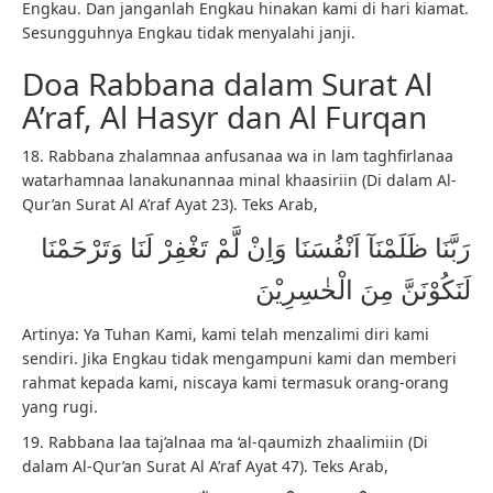
Engkau. Dan janganlah Engkau hinakan kami di hari kiamat.
Sesungguhnya Engkau tidak menyalahi janji.
Doa Rabbana dalam Surat Al
A’raf, Al Hasyr dan Al Furqan
18. Rabbana zhalamnaa anfusanaa wa in lam taghfirlanaa
watarhamnaa lanakunannaa minal khaasiriin (Di dalam Al-
Qur’an Surat Al A’raf Ayat 23). Teks Arab,
رَبَّنَا ظَلَمْنَآ اَنْفُسَنَا وَاِنْ لَّمْ تَغْفِرْ لَنَا وَتَرْحَمْنَا
لَنَكُوْنَنَّ مِنَ الْخٰسِرِيْنَ
Artinya: Ya Tuhan Kami, kami telah menzalimi diri kami
sendiri. Jika Engkau tidak mengampuni kami dan memberi
rahmat kepada kami, niscaya kami termasuk orang-orang
yang rugi.
19. Rabbana laa taj’alnaa ma ‘al-qaumizh zhaalimiin (Di
dalam Al-Qur’an Surat Al A’raf Ayat 47). Teks Arab,