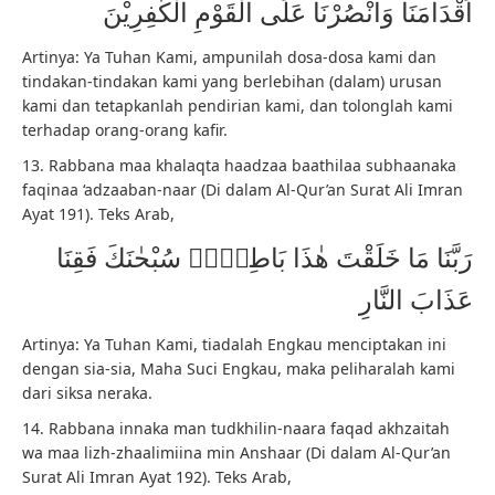
اَقْدَامَنَا وَانْصُرْنَا عَلَى الْقَوْمِ الْكٰفِرِيْنَ
Artinya: Ya Tuhan Kami, ampunilah dosa-dosa kami dan
tindakan-tindakan kami yang berlebihan (dalam) urusan
kami dan tetapkanlah pendirian kami, dan tolonglah kami
terhadap orang-orang kafir.
13. Rabbana maa khalaqta haadzaa baathilaa subhaanaka
faqinaa ‘adzaaban-naar (Di dalam Al-Qur’an Surat Ali Imran
Ayat 191). Teks Arab,
رَبَّنَا مَا خَلَقْتَ هٰذَا بَاطِلًاۚ سُبْحٰنَكَ فَقِنَا
عَذَابَ النَّارِ
Artinya: Ya Tuhan Kami, tiadalah Engkau menciptakan ini
dengan sia-sia, Maha Suci Engkau, maka peliharalah kami
dari siksa neraka.
14. Rabbana innaka man tudkhilin-naara faqad akhzaitah
wa maa lizh-zhaalimiina min Anshaar (Di dalam Al-Qur’an
Surat Ali Imran Ayat 192). Teks Arab,