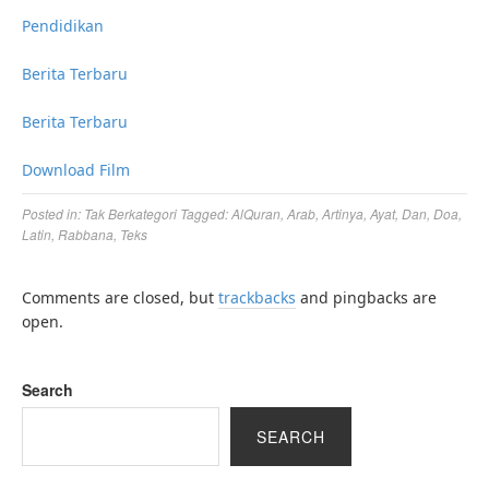
Pendidikan
Berita Terbaru
Berita Terbaru
Download Film
Posted in:
Tak Berkategori
Tagged:
AlQuran
,
Arab
,
Artinya
,
Ayat
,
Dan
,
Doa
,
Latin
,
Rabbana
,
Teks
Comments are closed, but
trackbacks
and pingbacks are
open.
Search
SEARCH