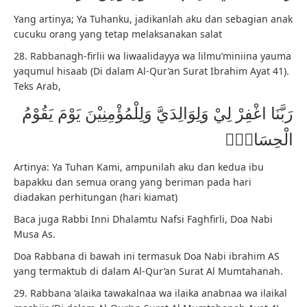
Yang artinya; Ya Tuhanku, jadikanlah aku dan sebagian anak
cucuku orang yang tetap melaksanakan salat
28. Rabbanagh-firlii wa liwaalidayya wa lilmu’miniina yauma
yaqumul hisaab (Di dalam Al-Qur’an Surat Ibrahim Ayat 41).
Teks Arab,
رَبَّنَا اغْفِرْ لِيْ وَلِوَالِدَيَّ وَلِلْمُؤْمِنِيْنَ يَوْمَ يَقُوْمُ
الْحِسَابُࣖ
Artinya: Ya Tuhan Kami, ampunilah aku dan kedua ibu
bapakku dan semua orang yang beriman pada hari
diadakan perhitungan (hari kiamat)
Baca juga Rabbi Inni Dhalamtu Nafsi Faghfirli, Doa Nabi
Musa As.
Doa Rabbana di bawah ini termasuk Doa Nabi ibrahim AS
yang termaktub di dalam Al-Qur’an Surat Al Mumtahanah.
29. Rabbana ‘alaika tawakalnaa wa ilaika anabnaa wa ilaikal