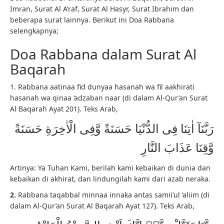
Imran, Surat Al A’raf, Surat Al Hasyr, Surat Ibrahim dan
beberapa surat lainnya. Berikut ini Doa Rabbana
selengkapnya;
Doa Rabbana dalam Surat Al
Baqarah
1. Rabbana aatinaa fid dunyaa hasanah wa fil aakhirati
hasanah wa qinaa ‘adzaban naar (di dalam Al-Qur’an Surat
Al Baqarah Ayat 201). Teks Arab,
رَبَّنَآ اٰتِنَا فِى الدُّنْيَا حَسَنَةً وَّفِى الْاٰخِرَةِ حَسَنَةً
وَّقِنَا عَذَابَ النَّارِ
Artinya: Ya Tuhan Kami, berilah kami kebaikan di dunia dan
kebaikan di akhirat, dan lindungilah kami dari azab neraka.
2.
Rabbana taqabbal minnaa innaka antas samii’ul ‘aliim (di
dalam Al-Qur’an Surat Al Baqarah Ayat 127). Teks Arab,