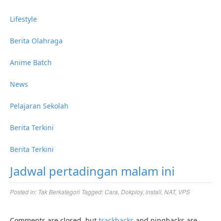
Lifestyle
Berita Olahraga
Anime Batch
News
Pelajaran Sekolah
Berita Terkini
Berita Terkini
Jadwal pertadingan malam ini
Posted in:
Tak Berkategori
Tagged:
Cara
,
Dokploy
,
install
,
NAT
,
VPS
Comments are closed, but
trackbacks
and pingbacks are