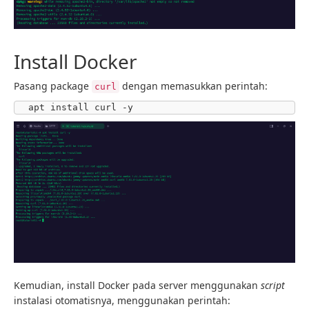
Install Docker
Pasang package
dengan memasukkan perintah:
curl
apt install curl -y
Kemudian, install Docker pada server menggunakan
script
instalasi otomatisnya, menggunakan perintah: