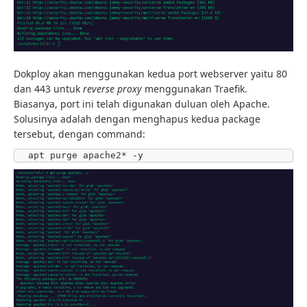
Dokploy akan menggunakan kedua port webserver yaitu 80
dan 443 untuk
reverse proxy
menggunakan Traefik.
Biasanya, port ini telah digunakan duluan oleh Apache.
Solusinya adalah dengan menghapus kedua package
tersebut, dengan command:
apt purge apache2* -y