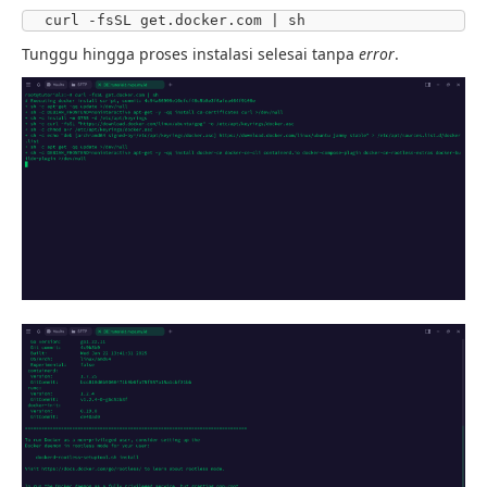
curl -fsSL get.docker.com | sh
Tunggu hingga proses instalasi selesai tanpa
error
.