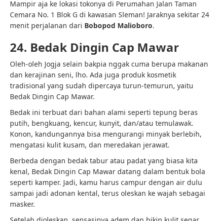
Mampir aja ke lokasi tokonya di Perumahan Jalan Taman
Cemara No. 1 Blok G di kawasan Sleman! Jaraknya sekitar 24
menit perjalanan dari
Bobopod Malioboro
.
24. Bedak Dingin Cap Mawar
Oleh-oleh Jogja selain bakpia nggak cuma berupa makanan
dan kerajinan seni, lho. Ada juga produk kosmetik
tradisional yang sudah dipercaya turun-temurun, yaitu
Bedak Dingin Cap Mawar.
Bedak ini terbuat dari bahan alami seperti tepung beras
putih, bengkuang, kencur, kunyit, dan/atau temulawak.
Konon, kandungannya bisa mengurangi minyak berlebih,
mengatasi kulit kusam, dan meredakan jerawat.
Berbeda dengan bedak tabur atau padat yang biasa kita
kenal, Bedak Dingin Cap Mawar datang dalam bentuk bola
seperti kamper. Jadi, kamu harus campur dengan air dulu
sampai jadi adonan kental, terus oleskan ke wajah sebagai
masker.
Setelah dioleskan, sensasinya adem dan bikin kulit segar.