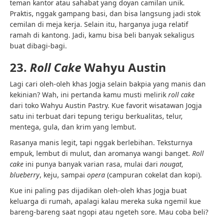
teman kantor atau sahabat yang doyan camilan unik.
Praktis, nggak gampang basi, dan bisa langsung jadi stok
cemilan di meja kerja. Selain itu, harganya juga relatif
ramah di kantong. Jadi, kamu bisa beli banyak sekaligus
buat dibagi-bagi.
23.
Roll Cake
Wahyu Austin
Lagi cari oleh-oleh khas Jogja selain bakpia yang manis dan
kekinian? Wah, ini pertanda kamu musti melirik
roll cake
dari toko Wahyu Austin Pastry. Kue favorit wisatawan Jogja
satu ini terbuat dari tepung terigu berkualitas, telur,
mentega, gula, dan krim yang lembut.
Rasanya manis legit, tapi nggak berlebihan. Teksturnya
empuk, lembut di mulut, dan aromanya wangi banget.
Roll
cake
ini punya banyak varian rasa, mulai dari
nougat,
blueberry
, keju, sampai
opera
(campuran cokelat dan kopi).
Kue ini paling pas dijadikan oleh-oleh khas Jogja buat
keluarga di rumah, apalagi kalau mereka suka ngemil kue
bareng-bareng saat ngopi atau ngeteh sore. Mau coba beli?