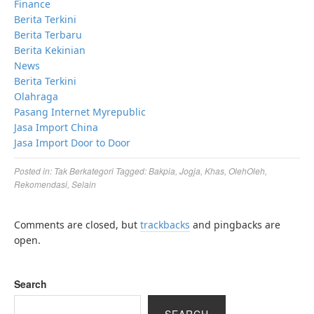
Finance
Berita Terkini
Berita Terbaru
Berita Kekinian
News
Berita Terkini
Olahraga
Pasang Internet Myrepublic
Jasa Import China
Jasa Import Door to Door
Posted in:
Tak Berkategori
Tagged:
Bakpia
,
Jogja
,
Khas
,
OlehOleh
,
Rekomendasi
,
Selain
Comments are closed, but
trackbacks
and pingbacks are
open.
Search