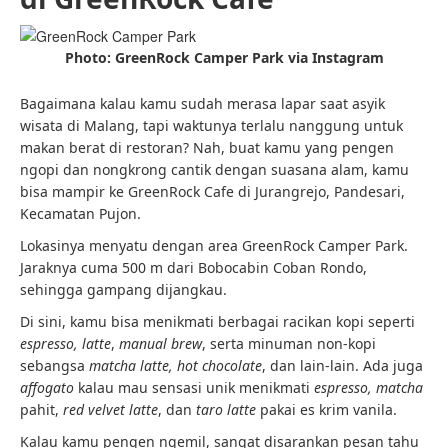
Photo: GreenRock Camper Park via Instagram
Bagaimana kalau kamu sudah merasa lapar saat asyik
wisata di Malang, tapi waktunya terlalu nanggung untuk
makan berat di restoran? Nah, buat kamu yang pengen
ngopi dan nongkrong cantik dengan suasana alam, kamu
bisa mampir ke GreenRock Cafe di Jurangrejo, Pandesari,
Kecamatan Pujon.
Lokasinya menyatu dengan area GreenRock Camper Park.
Jaraknya cuma 500 m dari Bobocabin Coban Rondo,
sehingga gampang dijangkau.
Di sini, kamu bisa menikmati berbagai racikan kopi seperti
espresso, latte
,
manual brew
, serta minuman non-kopi
sebangsa
matcha latte, hot chocolate
, dan lain-lain. Ada juga
affogato
kalau mau sensasi unik menikmati
espresso, matcha
pahit,
red velvet latte
, dan
taro latte
pakai es krim vanila.
Kalau kamu pengen ngemil, sangat disarankan pesan tahu