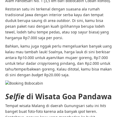
Alam Pandesari No. 1 (3,5 km dari Bobocabin Coban Rondo).
Restoran satu ini terkenal dengan suasana ala rumah
tradisional Jawa dengan interior serba kayu dan tempat
duduk berupa saung di area
outdoor
. Di sini, kamu bisa
pesan paket nasi dengan kuah (pilihannya berupa lodeh
tewel, lodeh tahu tempe pedas, atau sop sayur biasa) yang
harganya Rp7.000 saja per porsi.
Bahkan, kamu juga nggak perlu mengeluarkan banyak uang
kalau mau tambah lauk! Soalnya, harga lauk di sini berkisar
antara Rp10.000 untuk ayam/ikan mujaer goreng, Rp7.000
untuk telur dadar
crispy
/oseng pindang, dan Rp2.000 untuk
tahu/tempe/bakwan goreng. Kalau ditotal, kamu bisa makan
di sini dengan
budget
Rp20.000 saja.
Selfie
di Wisata Goa Pandawa
Tempat wisata Malang di daerah Gunungsari satu ini
hits
banget buat foto-foto karena ada banyak
spot
keren.