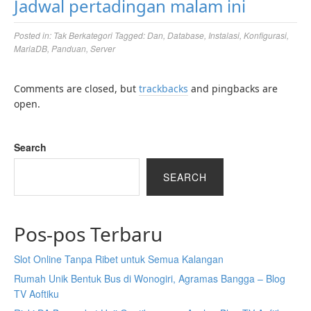
Jadwal pertadingan malam ini
Posted in:
Tak Berkategori
Tagged:
Dan
,
Database
,
Instalasi
,
Konfigurasi
,
MariaDB
,
Panduan
,
Server
Comments are closed, but
trackbacks
and pingbacks are
open.
Search
SEARCH
Pos-pos Terbaru
Slot Online Tanpa Ribet untuk Semua Kalangan
Rumah Unik Bentuk Bus di Wonogiri, Agramas Bangga – Blog
TV Aoftiku