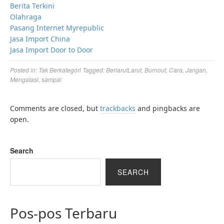
Berita Terkini
Olahraga
Pasang Internet Myrepublic
Jasa Import China
Jasa Import Door to Door
Posted in:
Tak Berkategori
Tagged:
BerlarutLarut
,
Burnout
,
Cara
,
Jangan
,
Mengatasi
,
sampai
Comments are closed, but
trackbacks
and pingbacks are
open.
Search
SEARCH
Pos-pos Terbaru