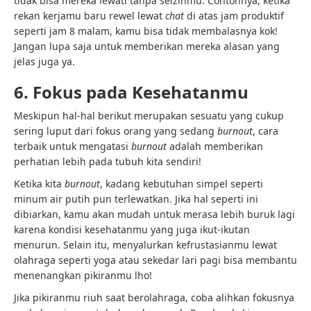
tidak bisa mereka lewati tanpa seizinmu. Contohnya, ketika
rekan kerjamu baru rewel lewat
chat
di atas jam produktif
seperti jam 8 malam, kamu bisa tidak membalasnya kok!
Jangan lupa saja untuk memberikan mereka alasan yang
jelas juga ya.
6. Fokus pada Kesehatanmu
Meskipun hal-hal berikut merupakan sesuatu yang cukup
sering luput dari fokus orang yang sedang
burnout
, cara
terbaik untuk mengatasi
burnout
adalah memberikan
perhatian lebih pada tubuh kita sendiri!
Ketika kita
burnout
, kadang kebutuhan simpel seperti
minum air putih pun terlewatkan. Jika hal seperti ini
dibiarkan, kamu akan mudah untuk merasa lebih buruk lagi
karena kondisi kesehatanmu yang juga ikut-ikutan
menurun. Selain itu, menyalurkan kefrustasianmu lewat
olahraga seperti
yoga
atau sekedar lari pagi bisa membantu
menenangkan pikiranmu lho!
Jika pikiranmu riuh saat berolahraga, coba alihkan fokusnya