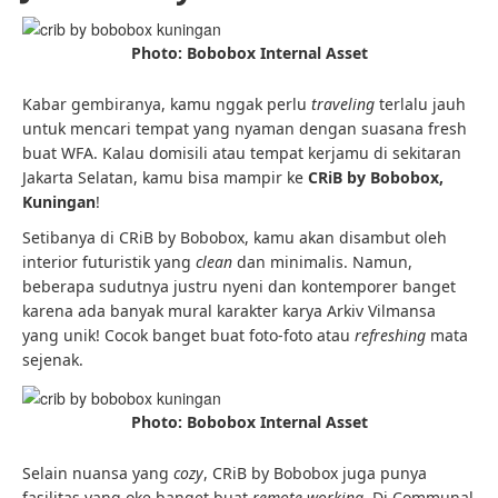
Photo: Bobobox Internal Asset
Kabar gembiranya, kamu nggak perlu
traveling
terlalu jauh
untuk mencari tempat yang nyaman dengan suasana fresh
buat WFA. Kalau domisili atau tempat kerjamu di sekitaran
Jakarta Selatan, kamu bisa mampir ke
CRiB by Bobobox,
Kuningan
!
Setibanya di CRiB by Bobobox, kamu akan disambut oleh
interior futuristik yang
clean
dan minimalis. Namun,
beberapa sudutnya justru nyeni dan kontemporer banget
karena ada banyak mural karakter karya Arkiv Vilmansa
yang unik! Cocok banget buat foto-foto atau
refreshing
mata
sejenak.
Photo: Bobobox Internal Asset
Selain nuansa yang
cozy
, CRiB by Bobobox juga punya
fasilitas yang oke banget buat
remote working
. Di Communal