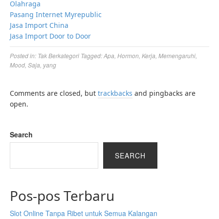
Olahraga
Pasang Internet Myrepublic
Jasa Import China
Jasa Import Door to Door
Posted in:
Tak Berkategori
Tagged:
Apa
,
Hormon
,
Kerja
,
Memengaruhi
,
Mood
,
Saja
,
yang
Comments are closed, but
trackbacks
and pingbacks are
open.
Search
SEARCH
Pos-pos Terbaru
Slot Online Tanpa Ribet untuk Semua Kalangan