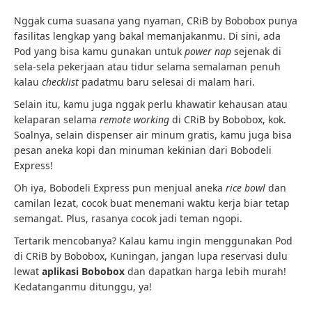
Nggak cuma suasana yang nyaman, CRiB by Bobobox punya
fasilitas lengkap yang bakal memanjakanmu. Di sini, ada
Pod yang bisa kamu gunakan untuk
power nap
sejenak di
sela-sela pekerjaan atau tidur selama semalaman penuh
kalau
checklist
padatmu baru selesai di malam hari.
Selain itu, kamu juga nggak perlu khawatir kehausan atau
kelaparan selama
remote working
di CRiB by Bobobox, kok.
Soalnya, selain dispenser air minum gratis, kamu juga bisa
pesan aneka kopi dan minuman kekinian dari Bobodeli
Express!
Oh iya, Bobodeli Express pun menjual aneka
rice bowl
dan
camilan lezat, cocok buat menemani waktu kerja biar tetap
semangat. Plus, rasanya cocok jadi teman ngopi.
Tertarik mencobanya? Kalau kamu ingin menggunakan Pod
di CRiB by Bobobox, Kuningan, jangan lupa reservasi dulu
lewat
aplikasi Bobobox
dan dapatkan harga lebih murah!
Kedatanganmu ditunggu, ya!